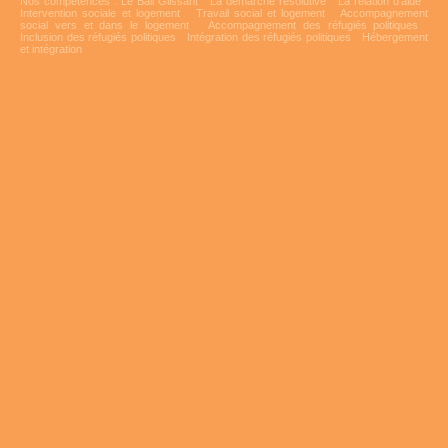
Nos compétences :
Le Bail Glissant
La démarche résolutive
La relation d'aide
Intervention sociale et logement
Travail social et logement
Accompagnement
social vers et dans le logement
Accompagnement des réfugiés politiques
Inclusion des réfugiés politiques
Intégration des réfugiés politiques
Hébergement
et intégration