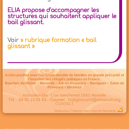
ELIA propose d’accompagner les
structures qui souhaitent appliquer le
bail glissant.
Voir
» rubrique formation « bail
glissant »
Action positive pour l'inclusion durable de familles en grande précarité et
l'insertion des réfugiés politiques en France.
Bouches du Rhône ~ Marseille ~ Aix-en-Provence ~ Martigues ~ Salon de
Provence ~ Miramas
Association Elia - 1 rue Saint Ferreol 13001 Marseille
Tél. : 04 91 13 01 63 - Courriel :
bailglissant@eliasud.org
CONTACT
Dobeuliou
Création sites Internet Marseille