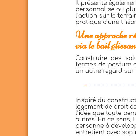
Il présente égalemen
personnalise au plu
l’action sur le terra
pratique d’une théor
Une approche rés
via le bail glissan
Construire des sol
termes de posture e
un autre regard sur
Inspiré du construc
logement de droit c
l’idée que toute pen
autres. En ce sens, 
personne à développe
entretient avec son