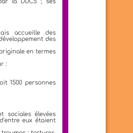
 par la DDCS ; ses
ais accueille des
u développement des
 originale en termes
r :
oit 1500 personnes
t sociales élevées
d’entre eux étaient
 traumas : tortures,