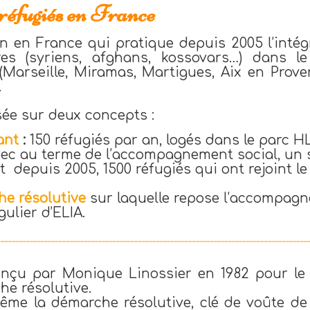
réfugiés en France
on en France qui pratique depuis 2005 l’intég
ires (syriens, afghans, kossovars…) dans 
Marseille, Miramas, Martigues, Aix en Prove
.
sée sur deux concepts :
ant
:
150 réfugiés par an, logés dans le parc 
ec au terme de l’accompagnement social, un 
it depuis 2005, 1500 réfugiés qui ont rejoint l
he résolutive
sur laquelle repose l’accompagn
gulier d’ELIA.
nçu par Monique Linossier en 1982 pour le 
he résolutive.
même la démarche résolutive, clé de voûte 