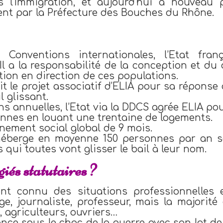
is l’Immigration, et aujourd’hui à nouveau
ent par la Préfecture des Bouches du Rhône.
Conventions internationales, l’Etat franç
 Il a la responsabilité de la conception et d
ation en direction de ces populations.
sit le projet associatif d’ELIA pour sa réponse
l glissant.
ns annuelles, l’Etat via la DDCS agrée ELIA pou
onnes en louant une trentaine de logements.
ement social global de 9 mois.
héberge en moyenne 150 personnes par an s
 qui toutes vont glisser le bail à leur nom.
giés statutaires ?
ont connu des situations professionnelles e
e, journaliste, professeur, mais la majorité 
 agriculteurs, ouvriers…
nce sous le choc de la guerre avec son lot de