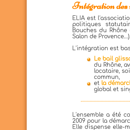
Intégration des 
ELIA est l’associati
politiques statuta
Bouches du Rhône (
Salon de Provence…)
L’intégration est ba
Le bail gliss
du Rhône, av
locataire, so
commun,
et
la démarc
global et sin
L’ensemble a été co
2009 pour la démarc
Elle dispense elle-