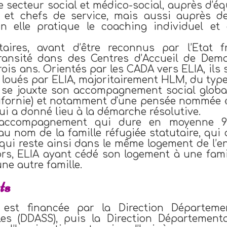
le secteur social et médico-social, auprès d’
ux et chefs de service, mais aussi auprès d
in elle pratique le coaching individuel et 
taires, avant d’être reconnus par l’Etat f
transité dans des Centres d’Accueil de Dem
trois ans. Orientés par les CADA vers ELIA, ils
loués par ELIA, majoritairement HLM, du type 
e jouxte son accompagnement social global,
alifornie) et notamment d'une pensée nommée «
ui a donné lieu à la démarche résolutive.
accompagnement qui dure en moyenne 9 
 au nom de la famille réfugiée statutaire, qui 
t qui reste ainsi dans le même logement de l’e
lors, ELIA ayant cédé son logement à une famil
ne autre famille.
ts
 est financée par la Direction Départemen
ales (DDASS), puis la Direction Département