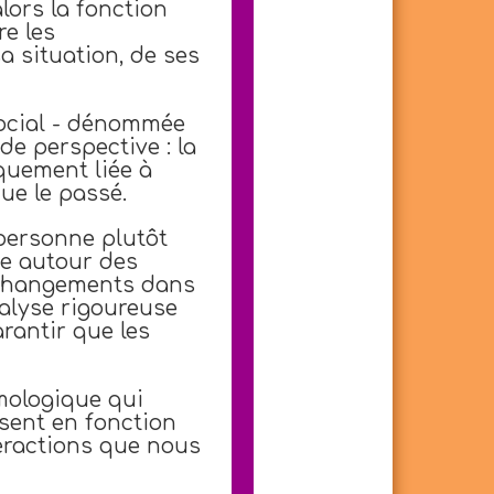
lors la fonction
re les
a situation, de ses
social - dénommée
e perspective : la
quement liée à
que le passé.
 personne plutôt
ue autour des
 changements dans
nalyse rigoureuse
rantir que les
émologique qui
sent en fonction
eractions que nous