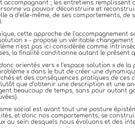
 accompagnant ; les entretiens remplissent a
rsonne va pouvoir déconstruire et reconstrui
lle a d’elle-même, de ses comportements, de s
.
mique, cette approche de l’accompagnement 
olution » - propose un véritable changement d
blème n’est pas ici considérée comme intrinsè
ses, la finalité conditionne autant le présent 
donc orientés vers « l’espace solution » de la
 problème » dans le but de créer une dynamiq
chés et des conséquences pratiques de ces
plutôt que d’obtenir une description et une a
gent beaucoup de temps, sans pour autant ga
uvées).
nisme social est avant tout une posture épist
lités, et donc nos comportements, se construi
ux au sein desquels nous évoluons et des int