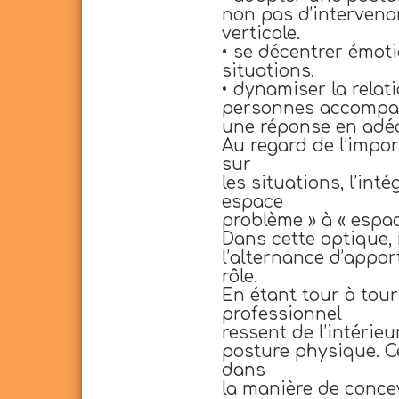
non pas d’intervenan
verticale.
• se décentrer émot
situations.
• dynamiser la relati
personnes accompagn
une réponse en adéq
Au regard de l’impo
sur
les situations, l’int
espace
problème » à « espac
Dans cette optique, 
l’alternance d’appor
rôle.
En étant tour à tou
professionnel
ressent de l’intérie
posture physique. C
dans
la manière de concevo