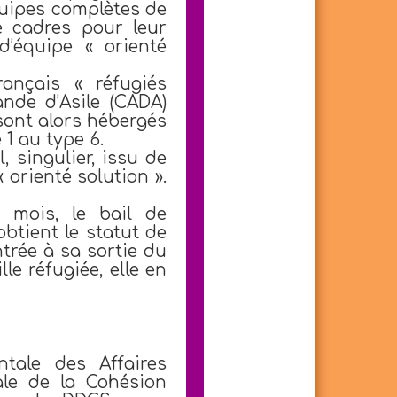
équipes complètes de
e cadres pour leur
d’équipe « orienté
rançais « réfugiés
ande d’Asile (CADA)
 sont alors hébergés
1 au type 6.
 singulier, issu de
 orienté solution ».
mois, le bail de
obtient le statut de
ntrée à sa sortie du
le réfugiée, elle en
tale des Affaires
ale de la Cohésion