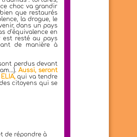
 ce choc va grandir
bien que restaurés
ence, la drogue, le
’avenir, dans un pays
pas d’équivalence en
r est resté au pays
enant de manière à
, sont perdus devant
cpam…).
Aussi, seront
 ELIA,
qui va tendre
 des citoyens qui se
t de répondre à