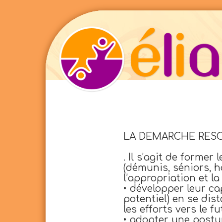
LA DEMARCHE RESO
. Il s’agit de former
(démunis, séniors, h
l’appropriation et l
• développer leur ca
potentiel) en se dis
les efforts vers le 
• adopter une postur