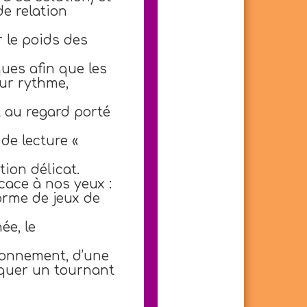
de relation
 le poids des
ques afin que les
ur rythme,
 au regard porté
 de lecture «
ion délicat.
cace à nos yeux :
orme de jeux de
ée, le
tionnement, d’une
rquer un tournant