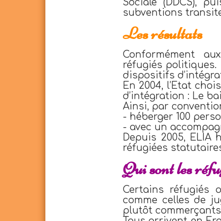
Sociale (DDCS), pu
subventions transit
Les résultats
Conformément aux 
réfugiés politiques.
dispositifs d’intégr
En 2004, l’Etat choi
d’intégration : Le bai
Ainsi, par conventio
- héberger 100 pers
- avec un accompagn
Depuis 2005, ELIA 
réfugiées statutaires
Qui sont les réfu
Certains réfugiés 
comme celles de jug
plutôt commerçants,
Tous arrivent en Fra