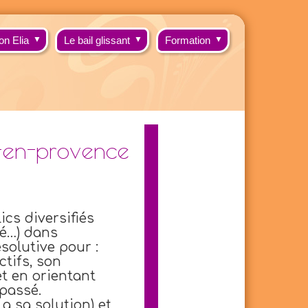
on Elia
▼
Le bail glissant
▼
Formation
▼
x-en-provence
ics diversifiés
té…) dans
solutive pour :
ctifs, son
et en orientant
 passé.
a sa solution) et