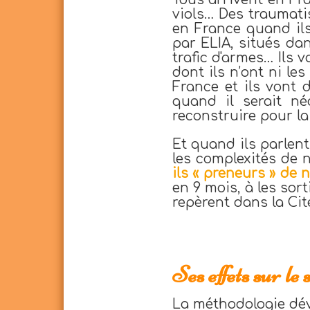
viols… Des traumati
en France quand il
par ELIA, situés dan
trafic d'armes… Ils v
dont ils n’ont ni le
France et ils vont 
quand il serait né
reconstruire pour la
Et quand ils parlent
les complexités de 
ils « preneurs » de 
en 9 mois, à les sor
repèrent dans la Cit
Ses effets sur le 
La méthodologie dév