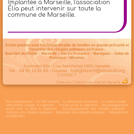
Implantée à Marseille, l'association
Élia peut intervenir sur toute la
commune de Marseille.
Action positive pour l'inclusion durable de familles en grande précarité et
l'insertion des réfugiés politiques en France.
Bouches du Rhône ~ Marseille ~ Aix-en-Provence ~ Martigues ~ Salon de
Provence ~ Miramas
Association Elia - 1 rue Saint Ferreol 13001 Marseille
Tél. : 04 91 13 01 63 - Courriel :
bailglissant@eliasud.org
CONTACT
Dobeuliou
Création sites Internet Marseille
Nos compétences :
Le Bail Glissant
La démarche résolutive
La relation d'aide
Intervention sociale et logement
Travail social et logement
Accompagnement
social vers et dans le logement
Accompagnement des réfugiés politiques
Inclusion des réfugiés politiques
Intégration des réfugiés politiques
Hébergement
et intégration